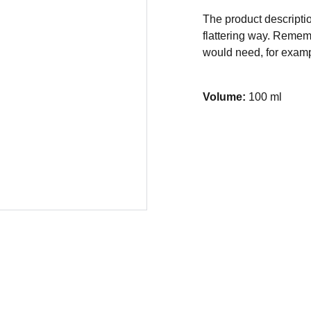
The product descriptio
flattering way. Rememb
would need, for exampl
Volume:
100 ml