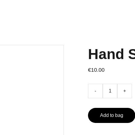
Hand 
€10.00
-
+
Add to bag