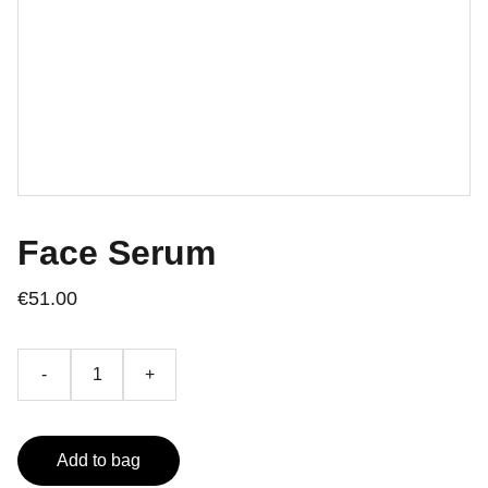
Face Serum
€51.00
-
+
Add to bag